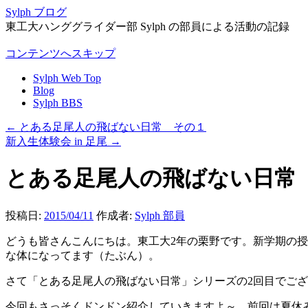
Sylph ブログ
東工大ハンググライダー部 Sylph の部員による活動の記録
コンテンツへスキップ
Sylph Web Top
Blog
Sylph BBS
←
とある足尾人の飛ばない日常 その１
新入生体験会 in 足尾
→
とある足尾人の飛ばない日常
投稿日:
2015/04/11
作成者:
Sylph 部員
どうも皆さんこんにちは。東工大2年の栗野です。新学期の
な体になってます（たぶん）。
さて「とある足尾人の飛ばない日常」シリーズの2回目でご
今回もさっそくドンドン紹介していきますよ～。前回は夏休