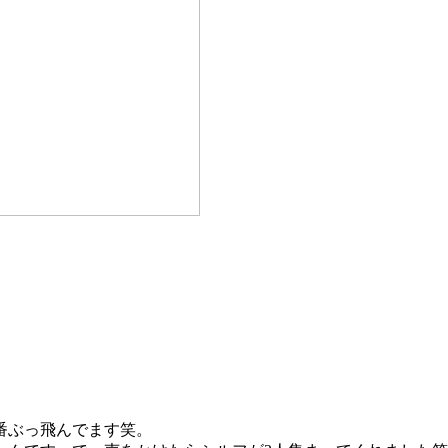
。
番ぶっ飛んでます笑。