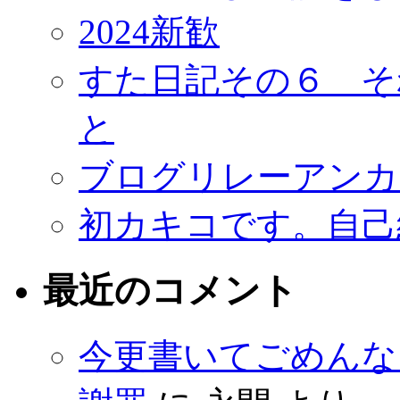
2024新歓
すた日記その６ そ
と
ブログリレーアンカ
初カキコです。自己
最近のコメント
今更書いてごめんな