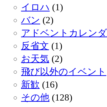
イロハ
(1)
バン
(2)
アドベントカレンダ
反省文
(1)
お天気
(2)
飛び以外のイベント
新歓
(16)
その他
(128)