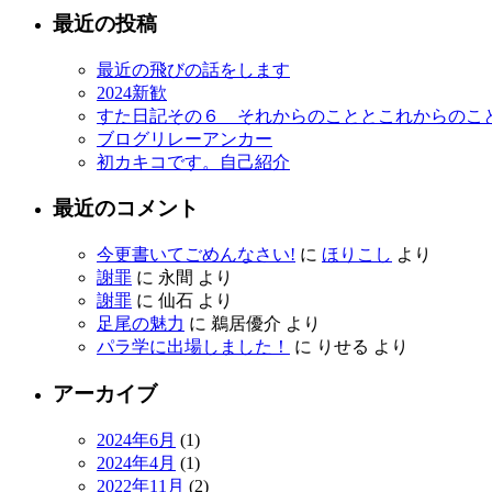
最近の投稿
最近の飛びの話をします
2024新歓
すた日記その６ それからのこととこれからのこ
ブログリレーアンカー
初カキコです。自己紹介
最近のコメント
今更書いてごめんなさい!
に
ほりこし
より
謝罪
に
永間
より
謝罪
に
仙石
より
足尾の魅力
に
鵜居優介
より
パラ学に出場しました！
に
りせる
より
アーカイブ
2024年6月
(1)
2024年4月
(1)
2022年11月
(2)