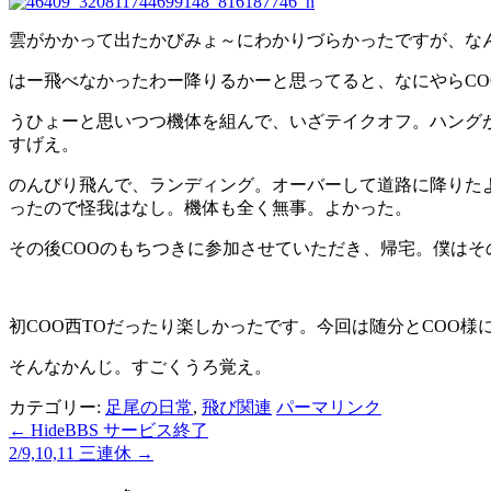
雲がかかって出たかびみょ～にわかりづらかったですが、な
はー飛べなかったわー降りるかーと思ってると、なにやらCO
うひょーと思いつつ機体を組んで、いざテイクオフ。ハングが
すげえ。
のんびり飛んで、ランディング。オーバーして道路に降りた
ったので怪我はなし。機体も全く無事。よかった。
その後COOのもちつきに参加させていただき、帰宅。僕は
初COO西TOだったり楽しかったです。今回は随分とCOO様
そんなかんじ。すごくうろ覚え。
カテゴリー:
足尾の日常
,
飛び関連
パーマリンク
←
HideBBS サービス終了
2/9,10,11 三連休
→