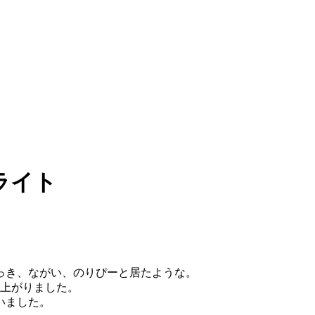
ライト
。
っき、ながい、のりぴーと居たような。
に上がりました。
いました。