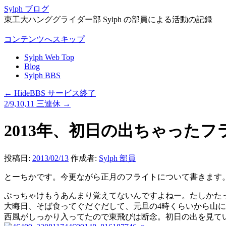
Sylph ブログ
東工大ハンググライダー部 Sylph の部員による活動の記録
コンテンツへスキップ
Sylph Web Top
Blog
Sylph BBS
←
HideBBS サービス終了
2/9,10,11 三連休
→
2013年、初日の出ちゃったフ
投稿日:
2013/02/13
作成者:
Sylph 部員
とーちかです。今更ながら正月のフライトについて書きます
ぶっちゃけもうあんまり覚えてないんですよねー。たしかた
大晦日、そば食ってぐだぐだして、元旦の4時くらいから山
西風がしっかり入ってたので東飛びは断念。初日の出を見て