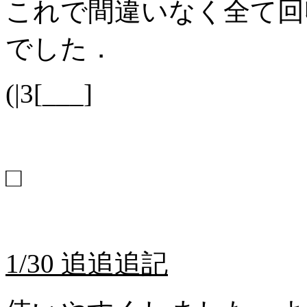
これで間違いなく全て回
でした．
(|3[___]
□
1/30 追追追記