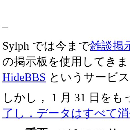
–
Sylph では今まで
雑談掲
の掲示板を使用してきま
HideBBS
というサービス
しかし， 1 月 31 日を
了し，データはすべて消