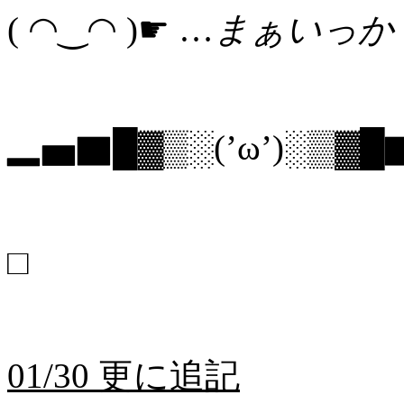
( ◠‿◠ )☛ …
まぁいっか
▂▅▇█▓▒░(’ω’)░▒▓
□
01/30 更に追記