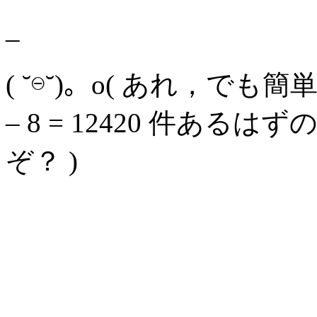
–
( ˘⊖˘)。o( あれ，でも
– 8 = 12420 件あるは
ぞ？ )