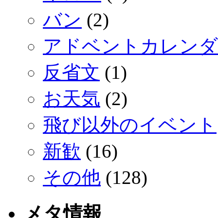
バン
(2)
アドベントカレンダ
反省文
(1)
お天気
(2)
飛び以外のイベント
新歓
(16)
その他
(128)
メタ情報