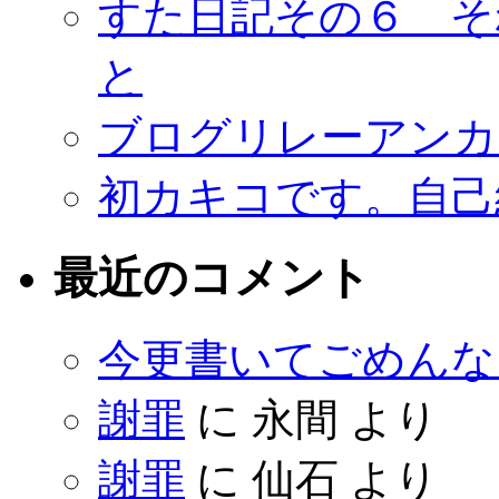
すた日記その６ そ
と
ブログリレーアンカ
初カキコです。自己
最近のコメント
今更書いてごめんな
謝罪
に
永間
より
謝罪
に
仙石
より